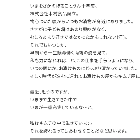
いまを
さかのぼること
うん十年前、
株式会社
木村食品設立。
物心ついた頃からいつもお漬物が身近にありました。
さすがに子ども頃はあまり興味がなく、
むしろあまり好きではなかったかもしれない(汗)。
それでもいつしか、
早朝から一生懸命働く両親の姿を見て、
私も力になれれば…と、
この仕事を手伝うようになり、
いつの間にか、お漬けものにどっぷり漬かっていました。
そして
時代が進むに連れてお漬けもの屋から
キムチ屋に
最近、思うのですが、
いままで生きてきた中で
いまが
一番充実しているな〜と。
私はキムチの中で生きています。
それを誇れるってしあわせなことだなと思います。